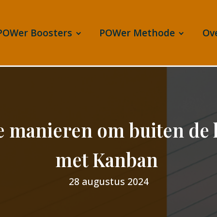
POWer Boosters
POWer Methode
Ov
e manieren om buiten de 
met Kanban
28 augustus 2024