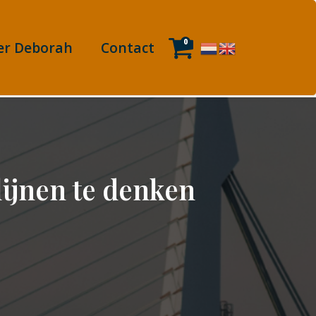
0
er Deborah
Contact
lijnen te denken