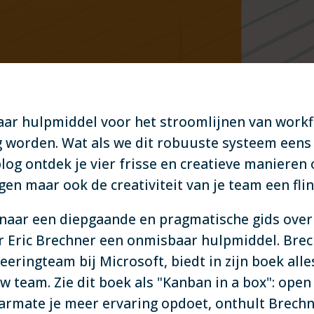
aar hulpmiddel voor het stroomlijnen van workf
 worden. Wat als we dit robuuste systeem eens
blog ontdek je vier frisse en creatieve maniere
ogen maar ook de creativiteit van je team een fl
 naar een diepgaande en pragmatische gids ove
 Eric Brechner een onmisbaar hulpmiddel. Brec
eringteam bij Microsoft, biedt in zijn boek all
w team. Zie dit boek als "Kanban in a box": open 
Naarmate je meer ervaring opdoet, onthult Brech