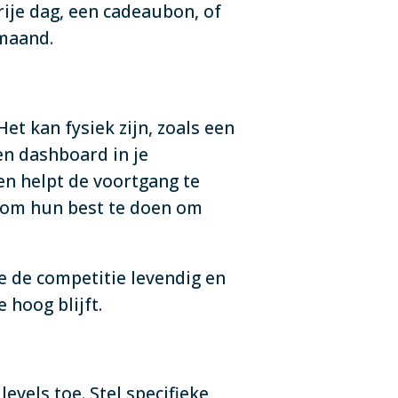
rije dag, een cadeaubon, of
e maand.
et kan fysiek zijn, zoals een
en dashboard in je
n helpt de voortgang te
n om hun best te doen om
e de competitie levendig en
 hoog blijft.
vels toe. Stel specifieke