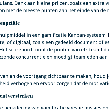
ulans. Denk aan kleine prijzen, zoals een extra v
soon met de meeste punten aan het einde van d
ompetitie
hulpmiddel in een gamificatie Kanban-systeem. H
e, of digitaal, zoals een gedeeld document of e
et scorebord toont de punten van elk teamlid e
 gezonde concurrentie en moedigt teamleden aa
ven en de voortgang zichtbaar te maken, houd j
heid verhogen en ervoor zorgen dat de motivatie
ment versterken
benadering van gamificatie voeg je missies en le