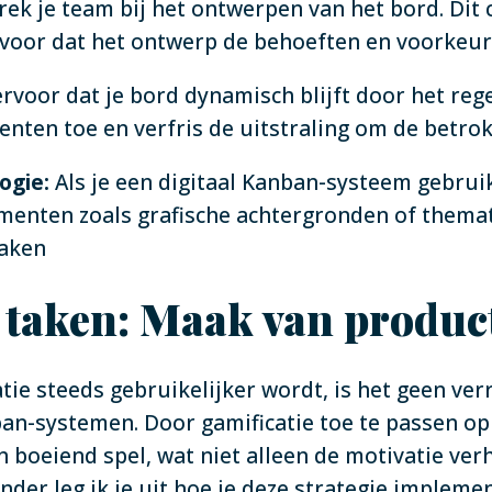
ek je team bij het ontwerpen van het bord. Dit 
rvoor dat het ontwerp de behoeften en voorkeur
rvoor dat je bord dynamisch blijft door het reg
nten toe en verfris de uitstraling om de betr
ogie:
Als je een digitaal Kanban-systeem gebrui
menten zoals grafische achtergronden of thema
maken
 taken: Maak van product
tie steeds gebruikelijker wordt, is het geen ver
an-systemen. Door gamificatie toe te passen op
n boeiend spel, wat niet alleen de motivatie ve
onder leg ik je uit hoe je deze strategie implem