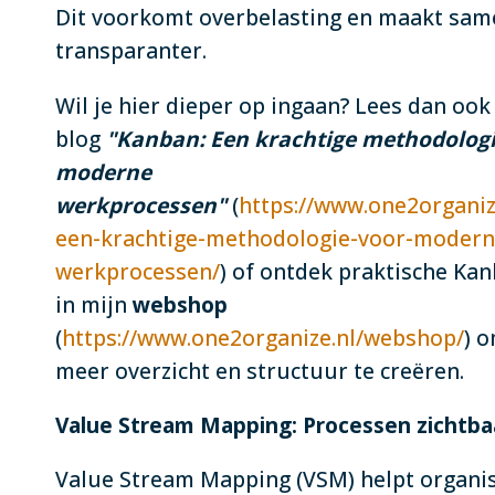
Dit voorkomt overbelasting en maakt sa
transparanter.
Wil je hier dieper op ingaan? Lees dan ook
blog
"Kanban: Een krachtige methodologi
moderne
werkprocessen"
(
https://www.one2organiz
een-krachtige-methodologie-voor-modern
werkprocessen/
) of ontdek praktische K
in mijn
webshop
(
https://www.one2organize.nl/webshop/
) o
meer overzicht en structuur te creëren.
Value Stream Mapping: Processen zichtb
Value Stream Mapping (VSM) helpt organi