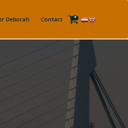
0
er Deborah
Contact