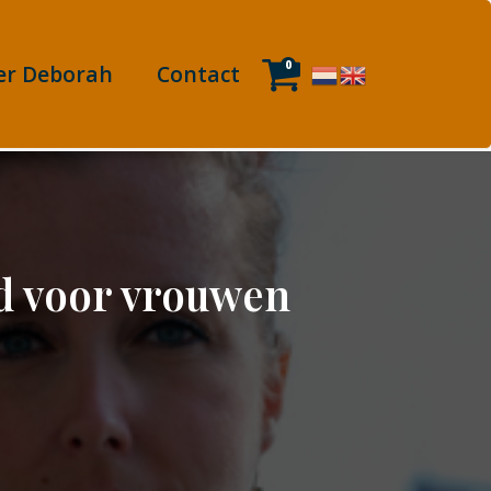
0
er Deborah
Contact
id voor vrouwen