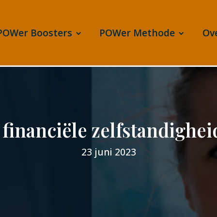
POWer Boosters
POWer Methode
Ov
 financiële zelfstandighe
23 juni 2023