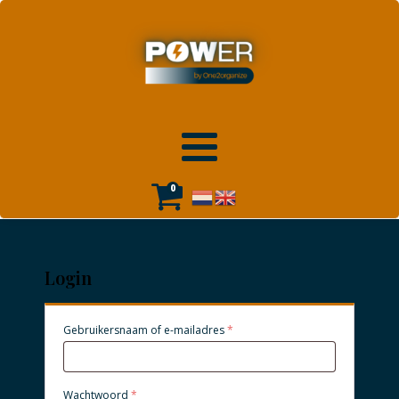
0
Login
Vereist
Gebruikersnaam of e-mailadres
*
Vereist
Wachtwoord
*