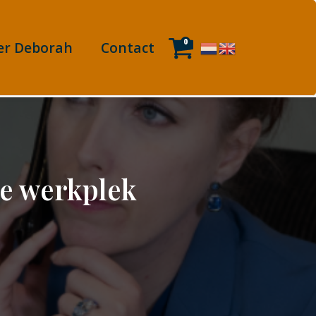
0
er Deborah
Contact
de werkplek