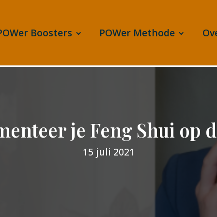
POWer Boosters
POWer Methode
Ov
enteer je Feng Shui op 
15 juli 2021